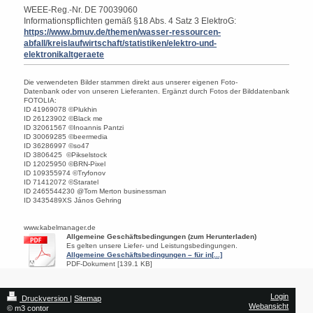
WEEE-Reg.-Nr. DE 70039060
Informationspflichten gemäß §18 Abs. 4 Satz 3 ElektroG:
https://www.bmuv.de/themen/wasser-ressourcen-
abfall/kreislaufwirtschaft/statistiken/elektro-und-
elektronikaltgeraete
Die verwendeten Bilder stammen direkt aus unserer eigenen Foto-
Datenbank oder von unseren Lieferanten. Ergänzt durch Fotos der Bilddatenbank
FOTOLIA:
ID 41969078 ©Plukhin
ID 26123902 ©Black me
ID 32061567 ©Inoannis Pantzi
ID 30069285 ©beermedia
ID 36286997 ©so47
ID 3806425 ©Pikselstock
ID 12025950 ©BRN-Pixel
ID 109355974 ©Tryfonov
ID 71412072 ©Staratel
ID 2465544230 @Tom Merton businessman
ID 3435489XS János Gehring
www.kabelmanager.de
Allgemeine Geschäftsbedingungen (zum Herunterladen)
Es gelten unsere Liefer- und Leistungsbedingungen.
Allgemeine Geschäftsbedingungen – für in[...]
PDF-Dokument [139.1 KB]
Login
Druckversion
|
Sitemap
Webansicht
© m3 contor